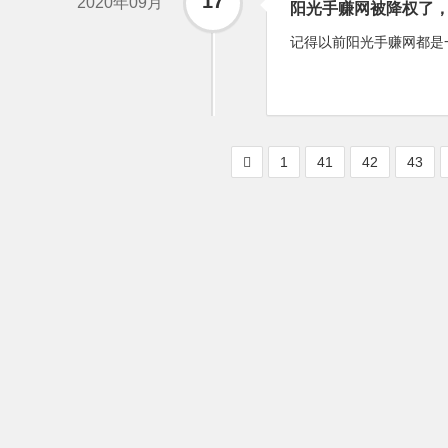
17
2020年09月
阳光手赚网被降权了
记得以前阳光手赚网都是一
1
41
42
43