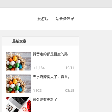
爱游戏
站长备忘录
最新文章
抖音走的都是百度的路
1,134
10/11
天水麻辣烫火了，真香。
923
03/18
很久没有更新了