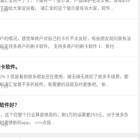
浦汇宝用不了了，下面有一个提示说：产品维护无法交易，该app10
面给大家说说看。 浦汇宝的这个提示是告诉大家，软件...
696
户的情况，感觉单商户对自己的卡片不太友好，有些朋友就问我有没
支持多商户的刷卡软件。 支持多商户的刷卡软件 1：笑付...
705
刷卡软件。
5% 3,但是看到很多朋友还在使用，被无缘无故扣了很多手续费，那
浦汇宝差不多的软件，有需要的话就及时更换吧。 新...
710
个软件好？
 3，这个在整个行业算是很高的，刷1万的话需要253元，对于很多负
新的app。 >>>点我...
688