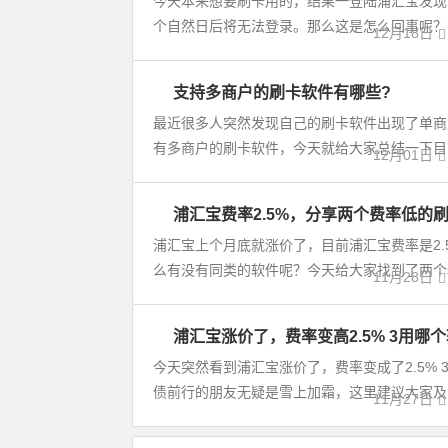
今天本来想要刷卡用的，结果一登陆浦汇宝发现
新
个自然日后将无法登录。那么这是怎么回事呢？下
12月18日
闻
支持多商户的刷卡软件有哪些?
赚
钱
最近很多人突然发现自己的刷卡软件出现了单商
新
有多商户的刷卡软件，今天就给大家总结一下目前
12月01日
闻
浦汇宝费率2.5%，分享两个费率低的
赚
钱
浦汇宝上个月底就涨价了，目前浦汇宝费率是2.
新
么有没有同类的软件呢？今天给大家找到了两个和
11月28日
闻
浦汇宝涨价了，费率变高2.5% 3用哪
赚
钱
今天突然看到浦汇宝涨价了，费率变成了2.5%
新
债前行的朋友无疑是雪上加霜，这里建议大家及时更换
11月27日
闻