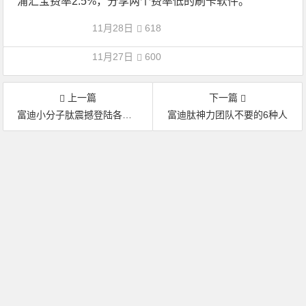
浦汇宝费率2.5%，分享两个费率低的刷卡软件。
11月28日
618
11月27日
600
上一篇
下一篇
富迪小分子肽震撼登陆各大央视卫视，签约仪式！
富迪肽神力团队不要的6种人