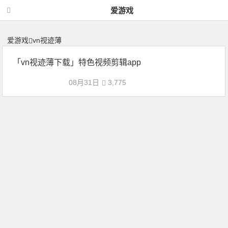
vn视迹薄 | 神力网-爱游戏
爱游戏
爱游戏
vn视迹薄
「vn视迹薄下载」特色视频剪辑app
08月31日
3,775