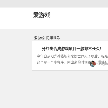
陀螺世界 | 神力网-爱游戏
爱游戏
爱游戏
陀螺世界
分红类合成游戏项目一般都不长久！
站
长
今年自从阳光养猪场和陀螺世界火了以后，相继
备
这个是一个小程序，刚出来的时候要多火爆就有多
08月3
忘
录