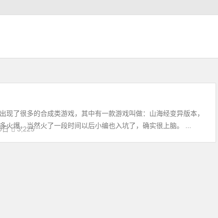
出现了很多的合成类游戏，其中有一款游戏叫做：山海经变异版本，
火爆，当然火了一段时间以后小编也入坑了，确实很上脑。 ...
0日
3,225