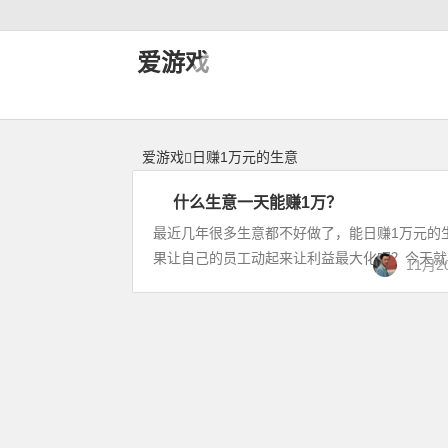
日赚1万元的生意 | 神力网-爱游戏
爱游戏
爱游戏
日赚1万元的生意
什么生意一天能赚1万？
赚
钱
最近几年很多生意都不好做了，能日赚1万元的
新
果让自己的员工动起来让利益最大化呢？今天就告诉
11月2
闻