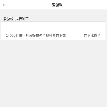
抖音种草 | 神力网-爱游戏
爱游戏
爱游戏
抖音种草
14000套快手抖音好物种草视频素材下载
共 5 张图片