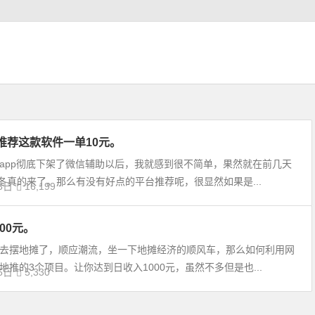
推荐这款软件一单10元。
app彻底下架了微信辅助以后，我就感到很不简单，果然就在前几天
冬真的来了。那么有没有好点的平台推荐呢，很显然如果是...
3日
16,199
00元。
去摆地摊了，顺应潮流，坐一下地摊经济的顺风车，那么如何利用网
推的3个项目。让你达到日收入1000元，虽然不多但是也...
6日
5,330