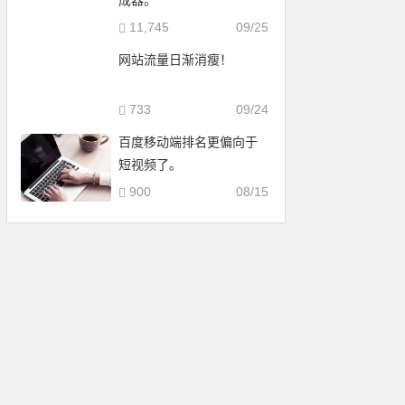
成器。
11,745
09/25
网站流量日渐消瘦！
733
09/24
百度移动端排名更偏向于
短视频了。
900
08/15