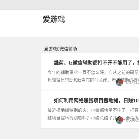
微信辅助 | 神力网-爱游戏
爱游戏
爱游戏
微信辅助
雏菊、fz微信辅助都打不开不能用了，
赚
钱
今年的辅助事业一直不怎么好，自从之前的码帮
攻
雏菊微信辅助和fz宣布同时关闭，看来辅助的寒
08月1
略
如何利用网络赚钱项目摆地摊，日赚10
赚
钱
最近摆地摊特别的火，小编都快坐不住了，打算
攻
络项目摆地摊赚钱呢？小编总结了几个适合摆摊地
06月0
略