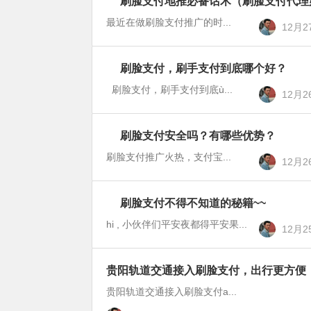
刷脸支付地推必备话术（刷脸支付代理
新
闻
最近在做刷脸支付推广的时...
12月2
刷脸支付，刷手支付到底哪个好？
新
闻
刷脸支付，刷手支付到底ù...
12月2
刷脸支付安全吗？有哪些优势？
新
闻
刷脸支付推广火热，支付宝...
12月2
刷脸支付不得不知道的秘籍~~
新
闻
hi , 小伙伴们平安夜都得平安果...
12月2
贵阳轨道交通接入刷脸支付，出行更方便
贵阳轨道交通接入刷脸支付a...