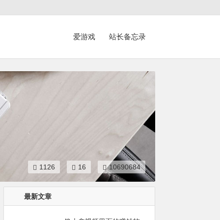
爱游戏
站长备忘录
1126
16
10690684
最新文章