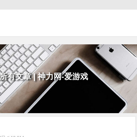
所有文章 | 神力网-爱游戏