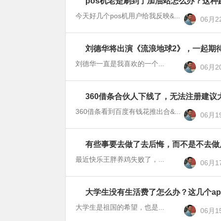
pos机老是刷到了加油站怎么办？这
新
录
闻
今天好几个pos机用户给我反映&...
06月2
刘德华将出演《流浪地球2》，一起期
站
长
刘德华一直是我喜欢的一个...
06月2
备
忘
360借条合伙人下线了，无法注册建议
新
录
闻
360借条看到百度有钱花推出合&...
06月1
有些事要去做了去后悔，而不是不去做
站
长
最近快乐王胖养鸡失败了，...
06月1
备
忘
大学生没有生活费了怎么办？这几个ap
赚
录
钱
大学生是祖国的希望，也是...
06月1
攻