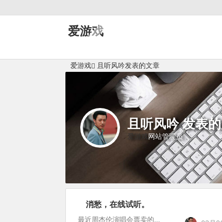
爱游戏
爱游戏
且听风吟发表的文章
且听风吟 发表的
爱游戏
网站管理员
消愁，在线试听。
站
长
最近周杰伦演唱会票卖的...