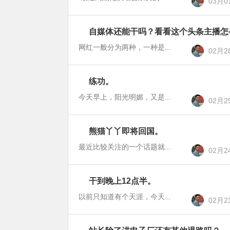
03月0
备
忘
自媒体还能干吗？看看这个头条主播怎
站
录
长
网红一般分为两种，一种是...
02月2
备
忘
练功。
站
录
长
今天早上，阳光明媚，又是...
02月2
备
忘
熊猫丫丫即将回国。
站
录
长
最近比较关注的一个话题就...
02月2
备
忘
干到晚上12点半。
站
录
长
以前只知道有个天涯，今天...
02月2
备
忘