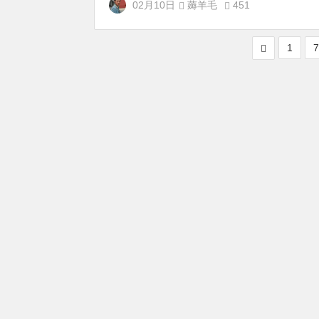
02月10日
薅羊毛
451
1