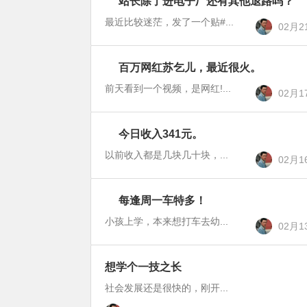
站长除了进电子厂还有其他退路吗？
站
录
长
最近比较迷茫，发了一个贴#...
02月2
备
忘
百万网红苏乞儿，最近很火。
站
录
长
前天看到一个视频，是网红!...
02月1
备
忘
今日收入341元。
新
录
闻
以前收入都是几块几十块，...
02月1
每逢周一车特多！
站
长
小孩上学，本来想打车去幼...
02月1
备
忘
想学个一技之长
录
社会发展还是很快的，刚开...