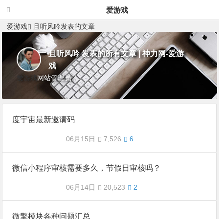
爱游戏
爱游戏
且听风吟发表的文章
且听风吟 发表的所有文章 | 神力网-爱游
戏
爱游戏
网站管理员
度宇宙最新邀请码
06月15日
7,526
6
微信小程序审核需要多久，节假日审核吗？
06月14日
20,523
2
微擎模块各种问题汇总