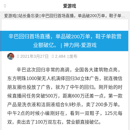
爱游戏
爱游戏
站长备忘录
辛巴回归首场直播，单品破200万单，鞋子单款营业额破亿。
辛巴回归首场直播，单品破200万单，鞋子单款营
业额破亿。 | 神力网-爱游戏
2021年3月27日
2,484
发布
辛巴这次回归非常的高调，全国各大建筑物点亮，
东方明珠1000架无人机演绎回归3d立体广告，就连微信
朋友圈也投放了广告，就为了中午的回归。刚开始的时
候直播间任务突破500万，距离600万还差一点，第一款
产品是洗衣液和洁厕液组合9,9秒杀，卖了200多万单。
中午2点的时候小编刚好在，看到一双鞋子，125元每
双，卖出去了100万双左右，营业额直接破亿。