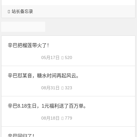
站长备忘录
辛巴
辛巴把榴莲带火了！
05月17日
520
辛巴怼某音，糖水时间再起风云。
08月31日
323
辛巴8.18生日，1元福利送了百万单。
08月18日
779
辛巴回归了！