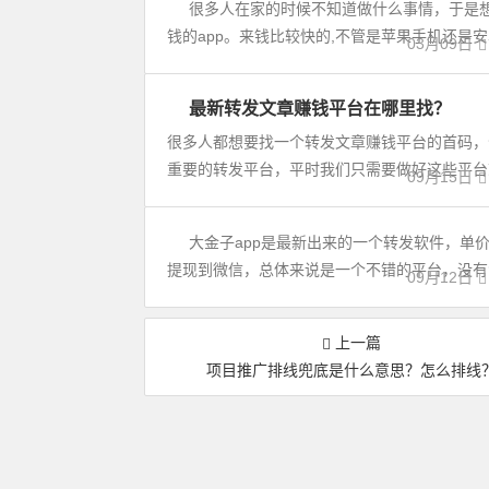
很多人在家的时候不知道做什么事情，于是
赚
钱的app。来钱比较快的,不管是苹果手机还是安
钱
03月09日
攻
略
最新转发文章赚钱平台在哪里找？
赚
钱
很多人都想要找一个转发文章赚钱平台的首码，
攻
重要的转发平台，平时我们只需要做好这些平台就
09月15日
略
大金子app是最新出来的一个转发软件，单价
赚
提现到微信，总体来说是一个不错的平台，没有注
钱
09月12日
新
闻
上一篇
项目推广排线兜底是什么意思？怎么排线