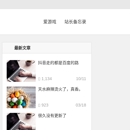
爱游戏
站长备忘录
最新文章
抖音走的都是百度的路
1,134
10/11
天水麻辣烫火了，真香。
923
03/18
很久没有更新了