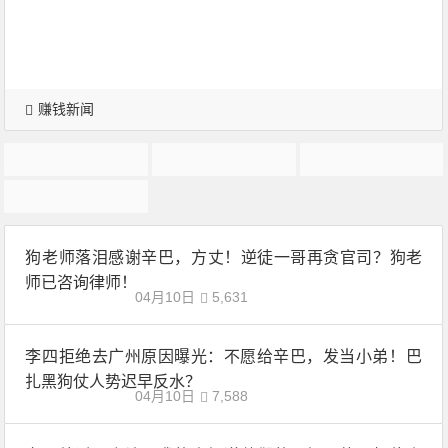
赚钱新闻
小沈龙
快手八卦
浩南
球球
狗老师落泪感谢辛巴，方丈！逆徒一哥再贪官司？狗老
师已咨询律师！
04月10日
5,631
李四拒绝去广州原因曝光：不愿给辛巴，发当小弟！​巴
扎黑狗仗人势迟早反水？
04月10日
7,588