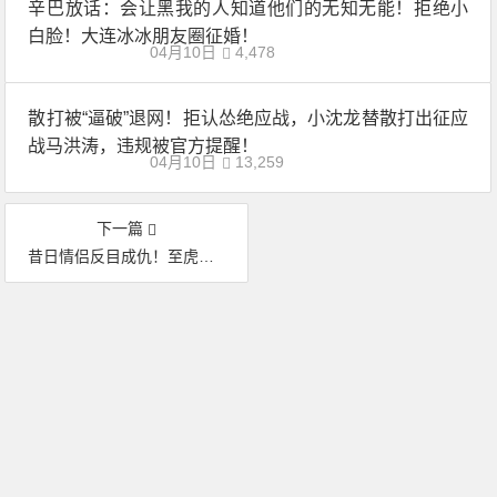
辛巴放话：会让黑我的人知道他们的无知无能！拒绝小
白脸！大连冰冰朋友圈征婚！
04月10日
4,478
散打被“逼破”退网！拒认怂绝应战，小沈龙替散打出征应
战马洪涛，违规被官方提醒！
04月10日
13,259
下一篇
昔日情侣反目成仇！至虎发飙开撕思雨！九天分析：签约辛巴未必是好事。