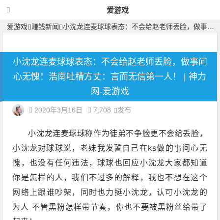
爱游戏
爱游戏
赚钱新闻
小沈龙连麦球球表态：不会给赵老师丢脸，做事问心无愧！浩南吐槽方丈：言而无信第一人！
小沈龙连麦球球表态：不会给赵老师丢脸，做事问
心无愧！浩南吐槽方丈：言而无信第一人！ | 神力
网-爱游戏
2020年3月16日
7,708
发布
小沈龙连麦球球称作为徒弟不争脸更不会给丢脸，
小沈龙对球球说，老妹我发誓自己在ks做的事问心无
愧，也没有任何违法，球球也回应小沈龙大家都知道
你是怎样的人，我们不过多的解释，我也不想在这个
网络上跟谁吵架，同时也力挺小沈龙，认可小沈龙的
为人 不管黑粉怎样带节奏，你也不要被黑粉丝给带了